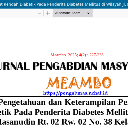
endah Diabetik Pada Penderita Diabetes Mellitus di Wilayah Jl. M