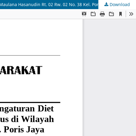
aulana Hasanudin Rt. 02 Rw. 02 No. 38 Kel. Poris Jaya
Download