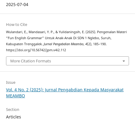
2025-07-04
How to Cite
Wulandari, E., Mandasari, Y. P., & Yulidaningsih, E. (2025). Pengenalan Materi
“Fun English Grammar” Untuk Anak-Anak Di SDN 1 Nglebo, Suruh,
Kabupaten Trenggalek.
Jurnal Pengabdian Meambo
,
4
(2), 185–190.
https://doi.org/10.56742/jpm.v4i2.112
More Citation Formats
Issue
Vol. 4 No. 2 (2025): Jurnal Pengabdian Kepada Masyarakat
MEAMBO
Section
Articles