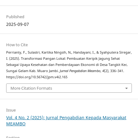
Published
2025-09-07
How to Cite
Perrianty, F., Sulastri, Kartika Ningsih, N., Handayani, I., & Syahputera Siregar,
I. (2025). Transformasi Pangan Lokal: Pembuatan Keripik Jagung Sehat
Sebagai Upaya Kesehatan dan Pemberdayaan Ekonomi di Desa Tangkit Kec.
Sungai Gelam Kab. Muaro Jambi.
Jurnal Pengabdian Meambo
,
4
(2), 336–341.
https://doi.org/10.56742/jpm.v4i2.165
More Citation Formats
Issue
Vol. 4 No. 2 (2025): Jurnal Pengabdian Kepada Masyarakat
MEAMBO
Section